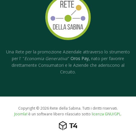
Una Rete per la promozione Aziendale attraverso lo strumento
per l' "
Economia Generativa
"
Oros Pay,
nato per favorire
direttamente Consumatori e le Aziende che aderiscono al
Circuito.
Copyright © 2026 Rete della Sabina. Tutti i diritti riservati.
Joomla!
è un software libero rilasciato sotto
licenza GNU/GPL.