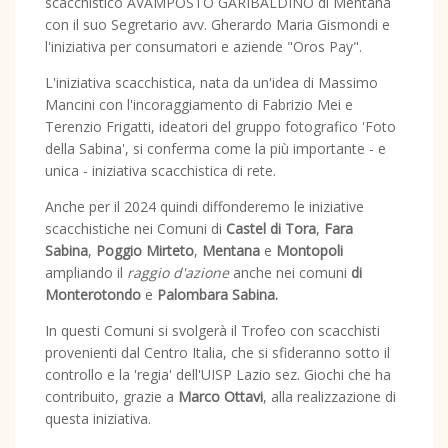
scacchistico AVAMPOSTO GARIBALDINO di Mentana
con il suo Segretario avv. Gherardo Maria Gismondi e
l'iniziativa per consumatori e aziende "Oros Pay".
L'iniziativa scacchistica, nata da un'idea di Massimo
Mancini con l'incoraggiamento di Fabrizio Mei e
Terenzio Frigatti, ideatori del gruppo fotografico 'Foto
della Sabina', si conferma come la più importante - e
unica - iniziativa scacchistica di rete.
Anche per il 2024 quindi diffonderemo le iniziative
scacchistiche nei Comuni di
Castel di Tora
,
Fara
Sabina
,
Poggio Mirteto
,
Mentana
e
Montopoli
ampliando il
raggio d'azione
anche nei comuni
di
Monterotondo
e
Palombara Sabina.
In questi Comuni si svolgerà il Trofeo con scacchisti
provenienti dal Centro Italia, che si sfideranno sotto il
controllo e la 'regia' dell'UISP Lazio sez. Giochi che ha
contribuito, grazie a
Marco Ottavi
, alla realizzazione di
questa iniziativa.