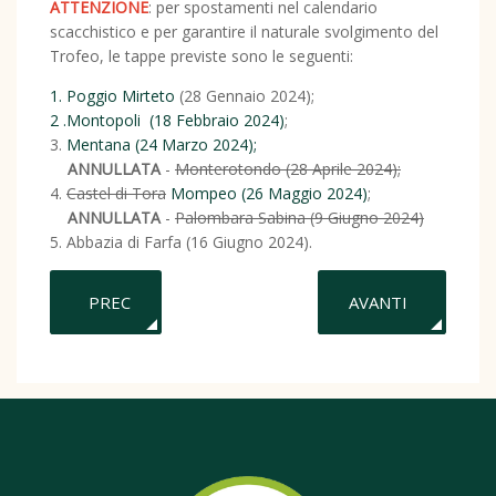
ATTENZIONE
: per spostamenti nel calendario
scacchistico e per garantire il naturale svolgimento del
Trofeo, le tappe previste sono le seguenti:
1. Poggio Mirteto
(28 Gennaio 2024);
2 .Montopoli (18 Febbraio 2024)
;
3.
Mentana (24 Marzo 2024);
ANNULLATA
-
Monterotondo (28 Aprile 2024);
4.
Castel di Tora
Mompeo (26 Maggio 2024)
;
ANNULLATA
-
Palombara Sabina (9 Giugno 2024)
5. Abbazia di Farfa (16 Giugno 2024).
ARTICOLO PRECEDENTE: FARFA 16 GIUGNO 2024
ARTICOLO SUCCES
PREC
AVANTI