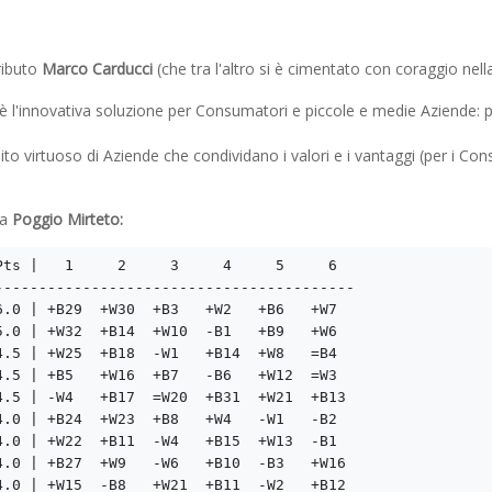
tributo
Marco Carducci
(che tra l'altro si è cimentato con coraggio nella
è l'innovativa soluzione per Consumatori e piccole e medie Aziende: p
cuito virtuoso di Aziende che condividano i valori e i vantaggi (per i C
 a
Poggio Mirteto:
ts |   1     2     3     4     5     6  

----------------------------------------

.0 | +B29  +W30  +B3   +W2   +B6   +W7   

.0 | +W32  +B14  +W10  -B1   +B9   +W6   

.5 | +W25  +B18  -W1   +B14  +W8   =B4   

.5 | +B5   +W16  +B7   -B6   +W12  =W3   

.5 | -W4   +B17  =W20  +B31  +W21  +B13  

.0 | +B24  +W23  +B8   +W4   -W1   -B2   

.0 | +W22  +B11  -W4   +B15  +W13  -B1   

.0 | +B27  +W9   -W6   +B10  -B3   +W16  

.0 | +W15  -B8   +W21  +B11  -W2   +B12  
